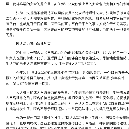
展，使得终端的安全问题凸显，如何保证公众移动上网的安全也成为相关部门制
法律、法规能不能规范互联网的发展？公众呼吁通过法律、法规等手段来净
监管必不可少，但需要权责明确。中科院研究生院副院长、知名互联网专家吕本
有平台，也就是官干官的事，民干民的事，平台干平台的事，关键在于各司其职
段是能够生态自我平衡，其次是政府能够实施有效的治理机制，当前两个手段失
问题。
网络暴力可由法律约束
2011年，一部名为《网络暴力》的电影出现在公众视野。影片讲述了一个
和家人也因此付出了代价。互联网让人们能够自由地表达观点，尽情地发泄情绪
生活中的当事人造成严重伤害，人们习惯称之为“网络暴力”。
今年5月，湖北武汉的“五道杠少年”在网上引起强烈关注。一个12岁的孩子
报》的经历招来网民热评。其中批评声远大于赞扬声。有网民甚至用“少年官僚”、
官、发大财”等语言进行指责。
人人都可能成为网络暴力的受害者。当受到网络暴力的侵袭时，受害者应该
入网络世界之后，匿名的特点使其行为在虚拟空间的包围中产生安全感，这便使
现在互联网上。他们倾向于放纵自己的行为，并认为自己在这个“观点自由市场”
件就这样发生了。匿名不等于可以违法，一旦违犯法律，执法机关还是可以通过
作为一些热门网络事件的推手，“网络水军”被推上了舞台。网络公关专家陈
魔化了，互联网时代，企业必须通过网络宣传自己，网络是一种有效的宣传途径，
但“网络水军”的泛滥也客观上造成了危害，有学者就表示，“比如三鹿奶粉事件