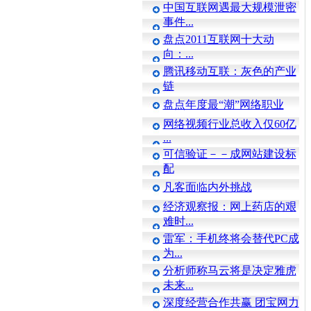
中国互联网遇最大规模泄密
事件...
盘点2011互联网十大动
向：...
腾讯移动互联：灰色的产业
链
盘点年度最“潮”网络职业
网络视频行业总收入仅60亿
...
可信验证－－成网站建设标
配
凡客面临内外挑战
经济观察报：网上药店的艰
难时...
雷军：手机终将会替代PC成
为...
分析师称马云将是决定雅虎
未来...
深度经营合作共赢 团宝网力