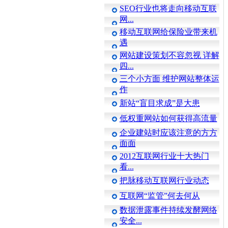
SEO行业也将走向移动互联
网...
移动互联网给保险业带来机
遇
网站建设策划不容忽视 详解
四...
三个小方面 维护网站整体运
作
新站“盲目求成”是大患
低权重网站如何获得高流量
企业建站时应该注意的方方
面面
2012互联网行业十大热门
看...
把脉移动互联网行业动态
互联网“监管”何去何从
数据泄露事件持续发酵网络
安全...