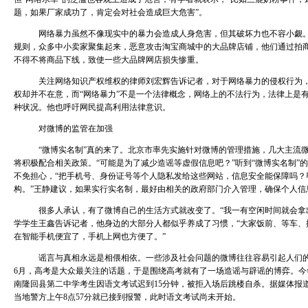
题，如果厂家成功了，肯定会对社会造成巨大危害”。
网络暴力虽然不像现实中的暴力会造成人身危害，但其破坏力也不容小觑。今
规则，众多中小卖家聚集起来，恶意攻击淘宝商城中的大品牌店铺，他们通过拍
不得不将商品下线，致使一些大品牌网店损失惨重。
关注网络知识产权维权的律师刘宏辉告诉记者，对于网络暴力的侵权行为，
权却并不在意，而“网络暴力”不是一个法律概念，网络上的不法行为，法律上是
种状况。他也呼吁网民提高利用法律意识。
对微博的监管在加强
“微博实名制”真的来了。北京市率先实施针对微博的管理措施，几大主流
将积极配合相关政策。“可能是为了减少造谣等虚假信息吧？”听到“微博实名制”
不免担心，“把手机号、身份证号等个人隐私发给这些网站，信息安全能保障吗？
构。”王静建议，如果实行实名制，最好由相关的政府部门介入管理，确保个人信
很多人承认，有了微博自己的生活方式就改变了。“我一有空闲时间就会拿
学学生王鑫告诉记者，他身边的大部分人都似乎养成了习惯，“大家饭前、等车、
在智能手机便宜了，手机上网也方便了。”
谣言与真相永远是相偎相依。一些涉及社会问题的微博往往容易引起人们的
6月，高考是大众最关注的话题，于是围绕高考就有了一场造谣与辟谣的博弈。今
南隆回县第二中学考生因语文考试迟到15分钟，被拒入场后跳楼自杀。据媒体报
当地警方上午8点57分就已接到报警，此时语文考试尚未开始。