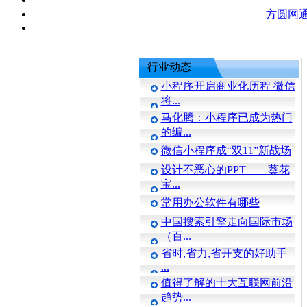
方圆网
行业动态
小程序开启商业化历程 微信
将...
马化腾：小程序已成为热门
的编...
微信小程序成“双11”新战场
设计不恶心的PPT——葵花
宝...
常用办公软件有哪些
中国搜索引擎走向国际市场
（百...
省时,省力,省开支的好助手
...
值得了解的十大互联网前沿
趋势...