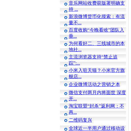
音乐网站收费获版署明确支
持 ...
新浪微博货币化摸索：有流
量不...
百度收购“今晚看啥”团队入
垂...
为何看好二、三线城市的本
地社...
主流浏览器支持“禁止追
踪”:...
小米入驻天猫？小米官方旗
舰店...
企业微博活动之营销之本
微信支付两月内将面世 深度
开...
淘宝联盟“封杀”返利网：不
再...
二维码复兴
全球近一半用户通过移动设