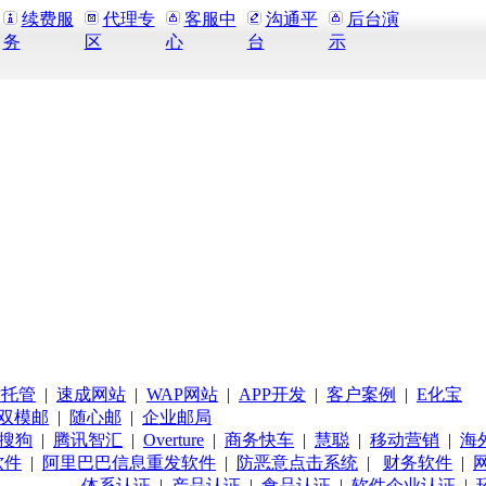
续费服
代理专
客服中
沟通平
后台演
务
区
心
台
示
站托管
|
速成网站
|
WAP网站
|
APP开发
|
客户案例
|
E化宝
双模邮
|
随心邮
|
企业邮局
搜狗
|
腾讯智汇
|
Overture
|
商务快车
|
慧聪
|
移动营销
|
海
软件
|
阿里巴巴信息重发软件
|
防恶意点击系统
|
财务软件
|
体系认证
|
产品认证
|
食品认证
|
软件企业认证
|