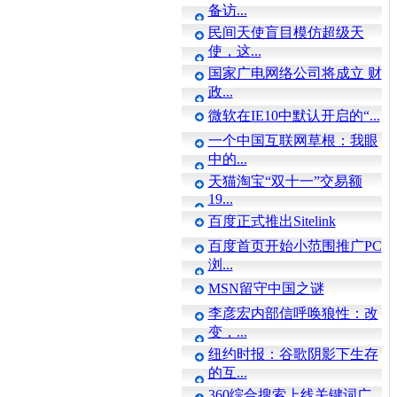
备访...
民间天使盲目模仿超级天
使，这...
国家广电网络公司将成立 财
政...
微软在IE10中默认开启的“...
一个中国互联网草根：我眼
中的...
天猫淘宝“双十一”交易额
19...
百度正式推出Sitelink
百度首页开始小范围推广PC
浏...
MSN留守中国之谜
李彦宏内部信呼唤狼性：改
变，...
纽约时报：谷歌阴影下生存
的互...
360综合搜索上线关键词广