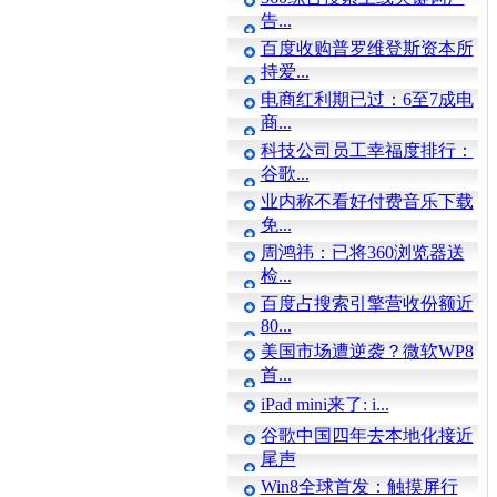
告...
百度收购普罗维登斯资本所
持爱...
电商红利期已过：6至7成电
商...
科技公司员工幸福度排行：
谷歌...
业内称不看好付费音乐下载
免...
周鸿祎：已将360浏览器送
检...
百度占搜索引擎营收份额近
80...
美国市场遭逆袭？微软WP8
首...
iPad mini来了: i...
谷歌中国四年去本地化接近
尾声
Win8全球首发：触摸屏行