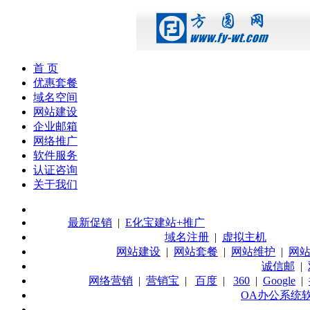
首 页
优惠套餐
域名空间
网站建设
企业邮箱
网络推广
软件服务
认证咨询
关于我们
最新促销
|
E化宝建站+推广
域名注册
|
虚拟主机
网站建设
|
网站套餐
|
网站维护
|
网
诚信邮
|
网络营销
|
营销宝
|
百度
|
360
|
Google
|
OA办公系统