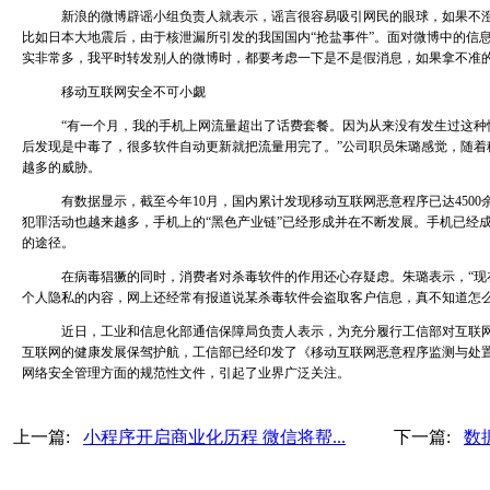
新浪的微博辟谣小组负责人就表示，谣言很容易吸引网民的眼球，如果不澄
比如日本大地震后，由于核泄漏所引发的我国国内“抢盐事件”。面对微博中的信
实非常多，我平时转发别人的微博时，都要考虑一下是不是假消息，如果拿不准的
移动互联网安全不可小觑
“有一个月，我的手机上网流量超出了话费套餐。因为从来没有发生过这种
后发现是中毒了，很多软件自动更新就把流量用完了。”公司职员朱璐感觉，随着
越多的威胁。
有数据显示，截至今年10月，国内累计发现移动互联网恶意程序已达450
犯罪活动也越来越多，手机上的“黑色产业链”已经形成并在不断发展。手机已经
的途径。
在病毒猖獗的同时，消费者对杀毒软件的作用还心存疑虑。朱璐表示，“现
个人隐私的内容，网上还经常有报道说某杀毒软件会盗取客户信息，真不知道怎么
近日，工业和信息化部通信保障局负责人表示，为充分履行工信部对互联网
互联网的健康发展保驾护航，工信部已经印发了《移动互联网恶意程序监测与处
网络安全管理方面的规范性文件，引起了业界广泛关注。
上一篇:
小程序开启商业化历程 微信将帮...
下一篇:
数