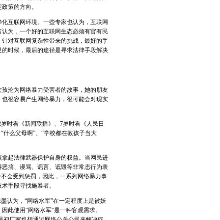
定政策的方向。
化互联网环境。一些专家也认为，互联网
富认为，一个好的互联网生态必须有官有民
。针对互联网复杂性带来的挑战，最好的手
灵的时候，最后的途径是寻求法律手段解决
女孩沦为网络暴力受害者的故事，她的朋友
，也很容易产生网络暴力，很可能会对现实
2岁时看《新闻联播》、7岁时看《人民日
“什么父母啊”、“学校都在教孩子当大
拿起法律武器保护自身的权益。当网民进
得恶搞、谩骂、谣言、诋毁等非常态行为表
中不会受到惩罚，因此，一系列网络暴力事
技术手段寻找施暴者。
墨认为，“网络水军”在一定程度上是被妖
因此使用“网络水军”是一种客观需求。
，最初厂家也想通过网络公关公司来解决问