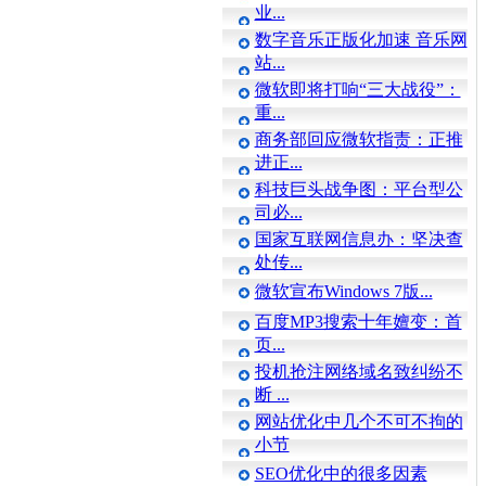
业...
数字音乐正版化加速 音乐网
站...
微软即将打响“三大战役”：
重...
商务部回应微软指责：正推
进正...
科技巨头战争图：平台型公
司必...
国家互联网信息办：坚决查
处传...
微软宣布Windows 7版...
百度MP3搜索十年嬗变：首
页...
投机抢注网络域名致纠纷不
断 ...
网站优化中几个不可不拘的
小节
SEO优化中的很多因素