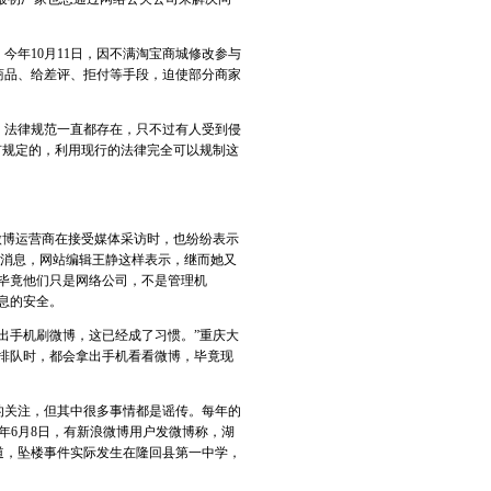
年10月11日，因不满淘宝商城修改参与
商品、给差评、拒付等手段，迫使部分商家
法律规范一直都存在，只不过有人受到侵
有规定的，利用现行的法律完全可以规制这
微博运营商在接受媒体采访时，也纷纷表示
的消息，网站编辑王静这样表示，继而她又
毕竟他们只是网络公司，不是管理机
息的安全。
出手机刷微博，这已经成了习惯。”重庆大
排队时，都会拿出手机看看微博，毕竟现
关注，但其中很多事情都是谣传。每年的
年6月8日，有新浪微博用户发微博称，湖
道，坠楼事件实际发生在隆回县第一中学，