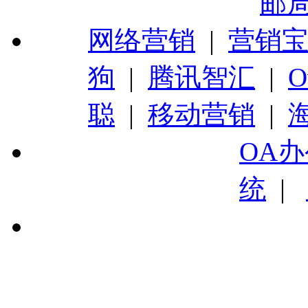
邮
网络营销
|
营销
狗
|
腾讯智汇
|
O
聪
|
移动营销
|
OA
统
|