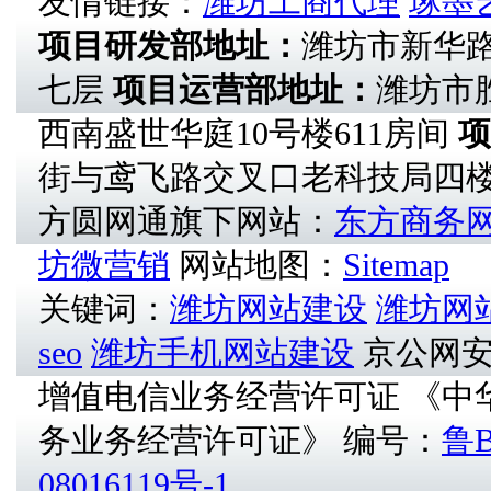
友情链接：
潍坊工商代理
琢墨
项目研发部地址：
潍坊市新华
七层
项目运营部地址：
潍坊市
西南盛世华庭10号楼611房间
项
街与鸢飞路交叉口老科技局四
方圆网通旗下网站：
东方商务
坊微营销
网站地图：
Sitemap
关键词：
潍坊网站建设
潍坊网
seo
潍坊手机网站建设
京公网安备1
增值电信业务经营许可证 《中
务业务经营许可证》 编号：
鲁B
08016119号-1