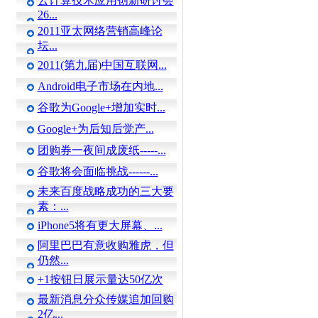
云计算技术应用创新研讨会
26...
2011亚太网络营销高峰论
坛...
2011(第九届)中国互联网...
Android电子市场在内地...
谷歌为Google+增加实时...
Google+为后知后觉产...
团购券一夜间成废纸-----...
谷歌将会面临挑战------...
未来百度战略成功的三大要
素：...
iPhone5将有更大屏幕、...
阿里巴巴有意收购雅虎，但
仍然...
+1按钮日展示量达50亿次
最新消息分众传媒追加回购
2亿...