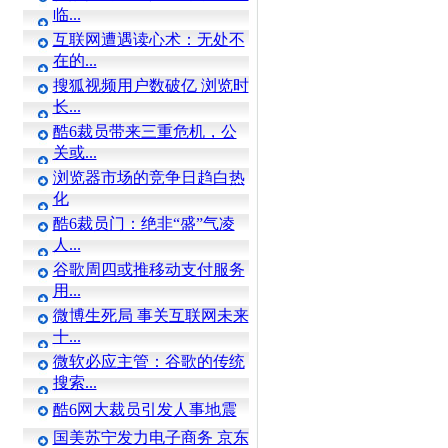
临...
互联网遭遇读心术：无处不
在的...
搜狐视频用户数破亿 浏览时
长...
酷6裁员带来三重危机，公
关或...
浏览器市场的竞争日趋白热
化
酷6裁员门：绝非“盛”气凌
人...
谷歌周四或推移动支付服务
用...
微博生死局 事关互联网未来
十...
微软必应主管：谷歌的传统
搜索...
酷6网大裁员引发人事地震
国美苏宁发力电子商务 京东