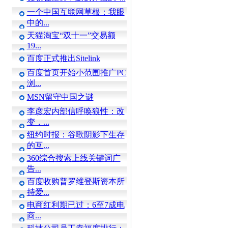
一个中国互联网草根：我眼
中的...
天猫淘宝“双十一”交易额
19...
百度正式推出Sitelink
百度首页开始小范围推广PC
浏...
MSN留守中国之谜
李彦宏内部信呼唤狼性：改
变，...
纽约时报：谷歌阴影下生存
的互...
360综合搜索上线关键词广
告...
百度收购普罗维登斯资本所
持爱...
电商红利期已过：6至7成电
商...