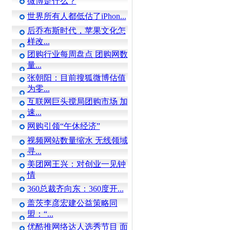
微博是什么？
世界所有人都低估了iPhon...
后乔布斯时代，苹果文化怎
样改...
团购行业每周盘点 团购网数
量...
张朝阳：目前搜狐微博估值
为零...
互联网巨头搅局团购市场 加
速...
网购引领“午休经济”
视频网站数量缩水 无线领域
寻...
美团网王兴：对创业一见钟
情
360总裁齐向东：360度开...
盖茨李彦宏建公益策略同
盟：“...
优酷推网络达人选秀节目 面