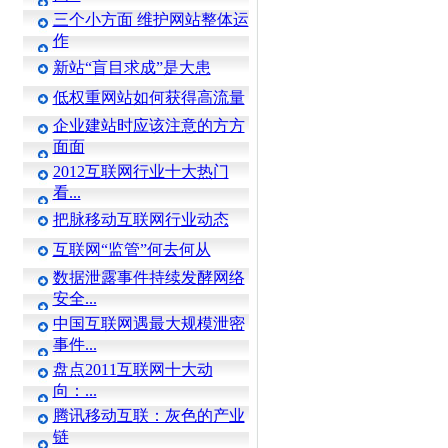
三个小方面 维护网站整体运
作
新站“盲目求成”是大患
低权重网站如何获得高流量
企业建站时应该注意的方方
面面
2012互联网行业十大热门
看...
把脉移动互联网行业动态
互联网“监管”何去何从
数据泄露事件持续发酵网络
安全...
中国互联网遇最大规模泄密
事件...
盘点2011互联网十大动
向：...
腾讯移动互联：灰色的产业
链