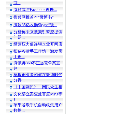
或...
微软或与Facebook再携...
搜狐网推首本“微博书”
微软85亿收购Skype“钱...
分析称未来搜索引擎应提供
问题...
经营压力促连锁企业开网店
揭秘谷歌手工作坊：激发员
工创...
腾讯诉360不正当竞争案宣
判...
草根创业者如何在微博时代
分得...
《中国网民》：网民众生相
文化部立案查处百度MP3等
1...
苹果谷歌手机自动收集用户
数据...