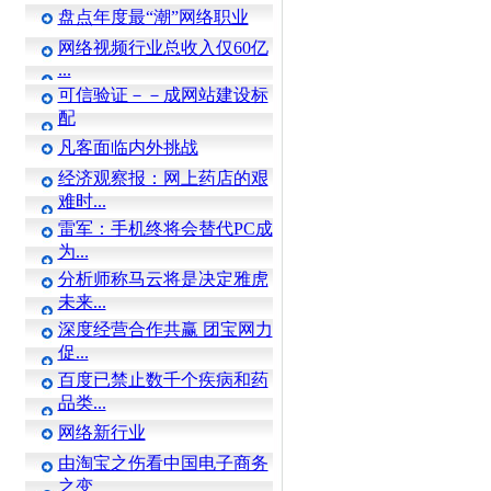
盘点年度最“潮”网络职业
网络视频行业总收入仅60亿
...
可信验证－－成网站建设标
配
凡客面临内外挑战
经济观察报：网上药店的艰
难时...
雷军：手机终将会替代PC成
为...
分析师称马云将是决定雅虎
未来...
深度经营合作共赢 团宝网力
促...
百度已禁止数千个疾病和药
品类...
网络新行业
由淘宝之伤看中国电子商务
之变