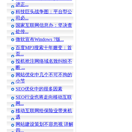
进正...
科技巨头战争图：平台型公
司必...
国家互联网信息办：坚决查
处传...
微软宣布Windows 7版...
百度MP3搜索十年嬗变：首
页...
投机抢注网络域名致纠纷不
断 ...
网站优化中几个不可不拘的
小节
SEO优化中的很多因素
SEO行业也将走向移动互联
网...
移动互联网给保险业带来机
遇
网站建设策划不容忽视 详解
四...