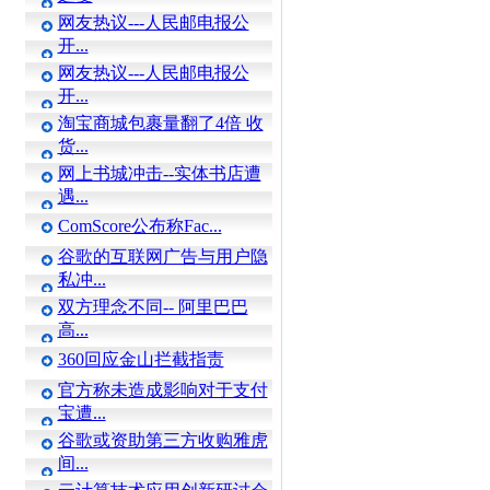
网友热议---人民邮电报公
开...
网友热议---人民邮电报公
开...
淘宝商城包裹量翻了4倍 收
货...
网上书城冲击--实体书店遭
遇...
ComScore公布称Fac...
谷歌的互联网广告与用户隐
私冲...
双方理念不同-- 阿里巴巴
高...
360回应金山拦截指责
官方称未造成影响对于支付
宝遭...
谷歌或资助第三方收购雅虎
间...