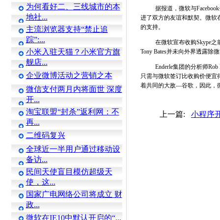
为何看好二、三线城市的本
据报道，微软与Faceb
地社...
进了双方的友谊和默契。微软
的支持。
主流浏览器支持“禁止追
踪”:...
在微软宣布收购Skype之
小米入驻天猫？小米官方旗
Tony Bates并未向外界
舰店...
Enderle集团的分析师Ro
企业微博活动之营销之本
只需与微软签订比收购价便宜得多
着共同的大敌—谷歌，因此，
微信支付两月内将面世 深度
开...
淘宝联盟“封杀”返利网：不
上一篇:
小程序开
再...
二维码复兴
全球近一半用户通过移动设
备访...
民间天使盲目模仿超级天
使，这...
国家广电网络公司将成立 财
政...
微软在IE10中默认开启的“...