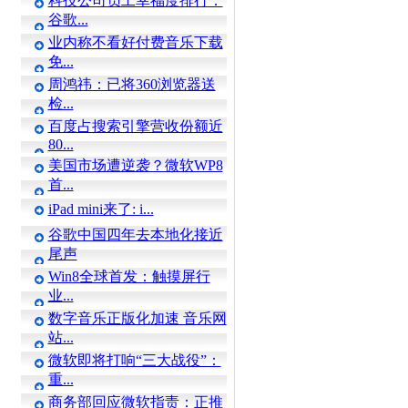
科技公司员工幸福度排行：
谷歌...
业内称不看好付费音乐下载
免...
周鸿祎：已将360浏览器送
检...
百度占搜索引擎营收份额近
80...
美国市场遭逆袭？微软WP8
首...
iPad mini来了: i...
谷歌中国四年去本地化接近
尾声
Win8全球首发：触摸屏行
业...
数字音乐正版化加速 音乐网
站...
微软即将打响“三大战役”：
重...
商务部回应微软指责：正推