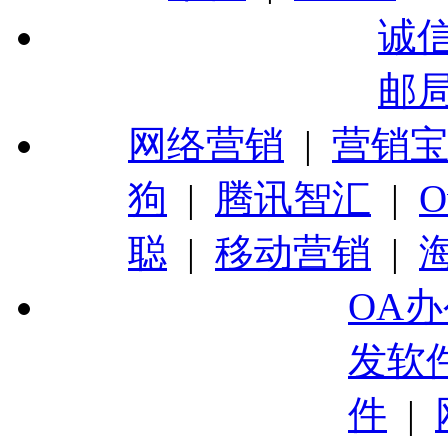
诚
邮
网络营销
|
营销
狗
|
腾讯智汇
|
O
聪
|
移动营销
|
OA
发软
件
|