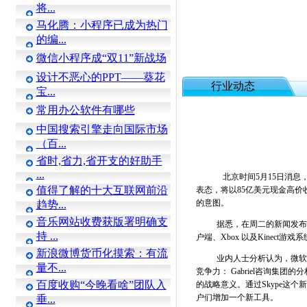
将...
马化腾：小程序已成为热门
的编...
微信小程序成“双11”新战场
设计不恶心的PPT——葵花
行业动态
宝...
常用办公软件有哪些
中国搜索引擎走向国际市场
（百...
省时,省力,省开支的好助手
...
北京时间5月15日消息，社
值得了解的十大互联网前沿
表态，将以85亿美元现金高价收
的意图。
趋势...
音乐网站收费获版署明确支
据悉，在周二的新闻发布会
持 ...
户端、Xbox 以及Kinect游戏
新浪微博货币化摸索：有流
业内人士分析认为，微软很
量不...
竞争力： Gabriel咨询集团
百度收购“今晚看啥”团队入
的战略意义。通过Skype这个新
户们增加一个新工具。
垂...