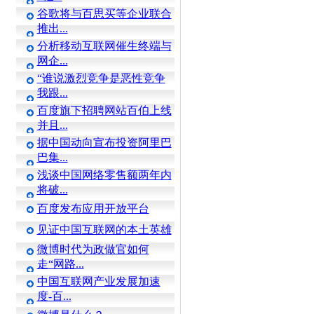
谷歌将与百思买等企业联合
推出...
分析移动互联网催生终端与
网企...
“谁说激烈竞争是恶性竞争
我跟...
百度旗下招聘网站百伯上线
并且...
据中国动向宣布投资阿里巴
巴集...
浅谈中国网络零售额两年内
将破...
百度发布应用开放平台
见证中国互联网的本土英雄
微博时代为政做官如何
走“网路...
中国互联网产业发展加速
度-百...