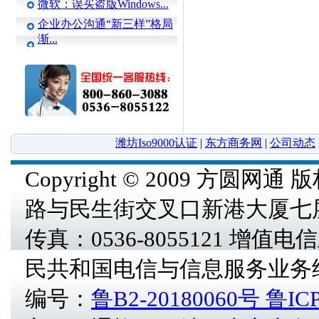
微软：误买盗版Windows...
企业办公沟通“新三样”格局
渐...
潍坊Iso9000认证
|
东方商务网
|
公司动态
Copyright © 2009 方圆
路与民生街交叉口新港大厦七层 电话
传真：0536-8055121 增
民共和国电信与信息服务业务
编号：
鲁B2-20180060号
鲁ICP