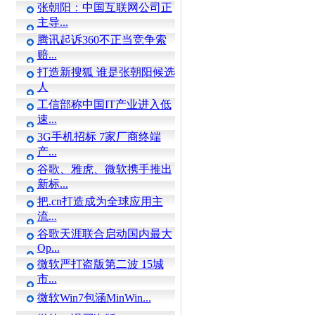
张朝阳：中国互联网公司正
主导...
腾讯起诉360不正当竞争索
赔...
打造新搜狐 谁是张朝阳候选
人
工信部称中国IT产业进入低
速...
3G手机招标 7家厂商终端
产...
谷歌、雅虎、微软携手推出
新标...
把.cn打造成为全球应用主
流...
谷歌天涯联合启动国内最大
Op...
微软严打盗版第二波 15城
市...
微软Win7包涵MinWin...