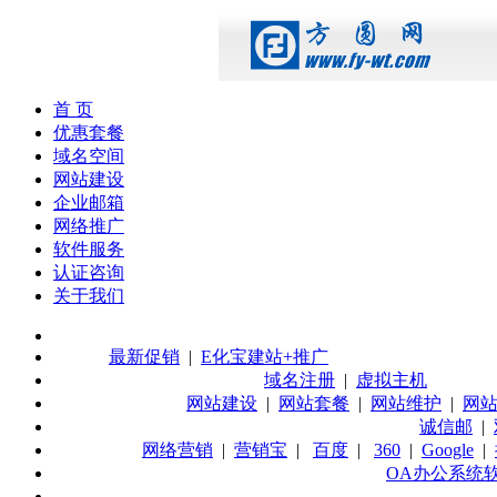
首 页
优惠套餐
域名空间
网站建设
企业邮箱
网络推广
软件服务
认证咨询
关于我们
最新促销
|
E化宝建站+推广
域名注册
|
虚拟主机
网站建设
|
网站套餐
|
网站维护
|
网
诚信邮
|
网络营销
|
营销宝
|
百度
|
360
|
Google
|
OA办公系统