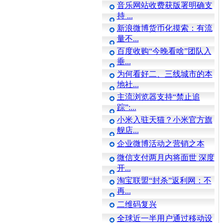
音乐网站收费获版署明确支
持 ...
新浪微博货币化摸索：有流
量不...
百度收购“今晚看啥”团队入
垂...
为何看好二、三线城市的本
地社...
主流浏览器支持“禁止追
踪”:...
小米入驻天猫？小米官方旗
舰店...
企业微博活动之营销之本
微信支付两月内将面世 深度
开...
淘宝联盟“封杀”返利网：不
再...
二维码复兴
全球近一半用户通过移动设