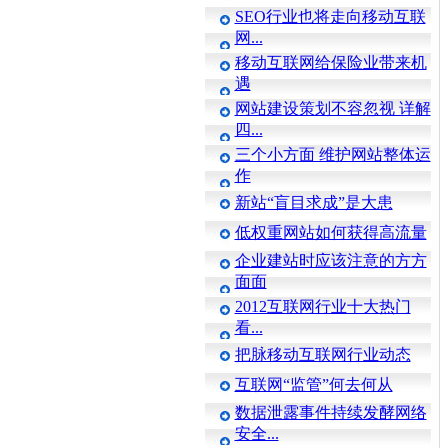
SEO行业也将走向移动互联
网...
移动互联网给保险业带来机
遇
网站建设策划不容忽视 详解
四...
三个小方面 维护网站整体运
作
新站“盲目求成”是大患
低权重网站如何获得高流量
企业建站时应该注意的方方
面面
2012互联网行业十大热门
看...
把脉移动互联网行业动态
互联网“监管”何去何从
数据泄露事件持续发酵网络
安全...