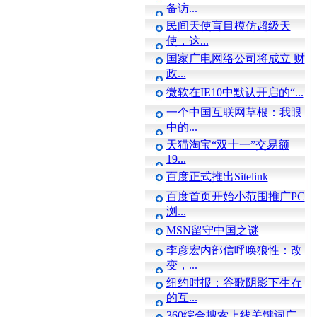
备访...
民间天使盲目模仿超级天
使，这...
国家广电网络公司将成立 财
政...
微软在IE10中默认开启的“...
一个中国互联网草根：我眼
中的...
天猫淘宝“双十一”交易额
19...
百度正式推出Sitelink
百度首页开始小范围推广PC
浏...
MSN留守中国之谜
李彦宏内部信呼唤狼性：改
变，...
纽约时报：谷歌阴影下生存
的互...
360综合搜索上线关键词广