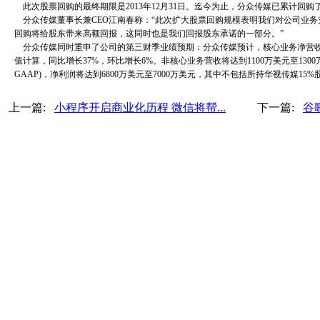
此次股票回购的最终期限是2013年12月31日。迄今为止，分众传媒已累计回购了
分众传媒董事长兼CEO江南春称：“此次扩大股票回购规模表明我们对公司业务
回购将给股东带来高额回报，这同时也是我们回报股东承诺的一部分。”
分众传媒同时重申了公司的第三财季业绩预期：分众传媒预计，核心业务净营收将达到
值计算，同比增长37%，环比增长6%。非核心业务营收将达到1100万美元至1300
GAAP)，净利润将达到6800万美元至7000万美元，其中不包括所持华视传媒15
上一篇:
小程序开启商业化历程 微信将帮...
下一篇:
谷