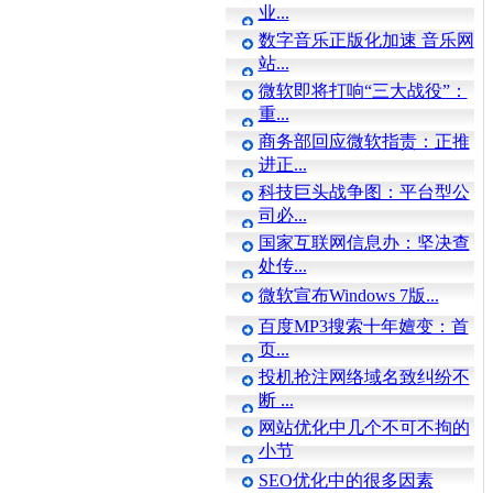
业...
数字音乐正版化加速 音乐网
站...
微软即将打响“三大战役”：
重...
商务部回应微软指责：正推
进正...
科技巨头战争图：平台型公
司必...
国家互联网信息办：坚决查
处传...
微软宣布Windows 7版...
百度MP3搜索十年嬗变：首
页...
投机抢注网络域名致纠纷不
断 ...
网站优化中几个不可不拘的
小节
SEO优化中的很多因素