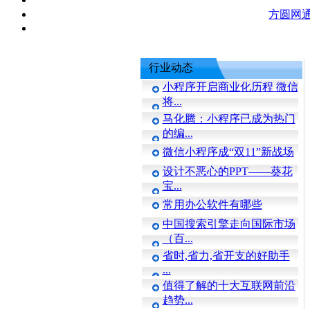
方圆网
行业动态
小程序开启商业化历程 微信
将...
马化腾：小程序已成为热门
的编...
微信小程序成“双11”新战场
设计不恶心的PPT——葵花
宝...
常用办公软件有哪些
中国搜索引擎走向国际市场
（百...
省时,省力,省开支的好助手
...
值得了解的十大互联网前沿
趋势...