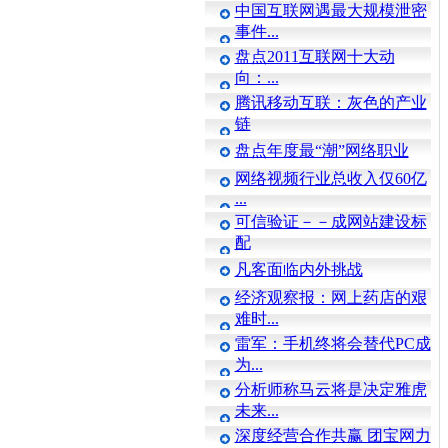
中国互联网遇最大规模泄密
事件...
盘点2011互联网十大动
向：...
腾讯移动互联：灰色的产业
链
盘点年度最“潮”网络职业
网络视频行业总收入仅60亿
...
可信验证－－成网站建设标
配
凡客面临内外挑战
经济观察报：网上药店的艰
难时...
雷军：手机终将会替代PC成
为...
分析师称马云将是决定雅虎
未来...
深度经营合作共赢 团宝网力