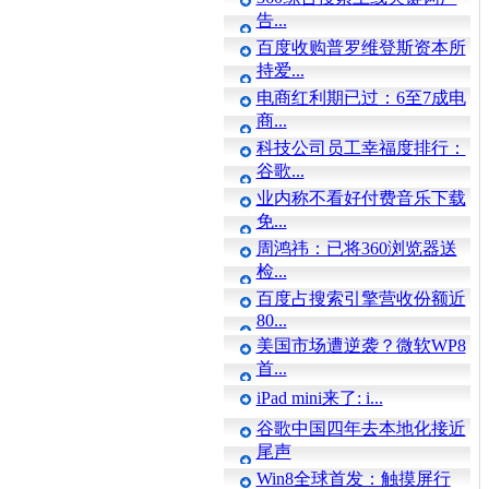
告...
百度收购普罗维登斯资本所
持爱...
电商红利期已过：6至7成电
商...
科技公司员工幸福度排行：
谷歌...
业内称不看好付费音乐下载
免...
周鸿祎：已将360浏览器送
检...
百度占搜索引擎营收份额近
80...
美国市场遭逆袭？微软WP8
首...
iPad mini来了: i...
谷歌中国四年去本地化接近
尾声
Win8全球首发：触摸屏行