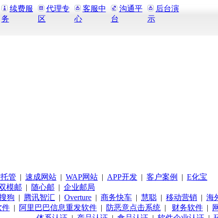
续费服
代理专
客服中
沟通平
后台演
务
区
心
台
示
站托管
|
速成网站
|
WAP网站
|
APP开发
|
客户案例
|
E化宝
双模邮
|
随心邮
|
企业邮局
搜狗
|
腾讯智汇
|
Overture
|
商务快车
|
慧聪
|
移动营销
|
海
软件
|
阿里巴巴信息重发软件
|
防恶意点击系统
|
财务软件
|
体系认证
|
产品认证
|
食品认证
|
软件企业认证
|