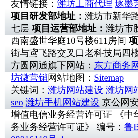
友情链接：
潍坊工商代理
琢墨
项目研发部地址：
潍坊市新华
七层
项目运营部地址：
潍坊市
西南盛世华庭10号楼611房间
项
街与鸢飞路交叉口老科技局四
方圆网通旗下网站：
东方商务
坊微营销
网站地图：
Sitemap
关键词：
潍坊网站建设
潍坊网
seo
潍坊手机网站建设
京公网安备1
增值电信业务经营许可证 《中
务业务经营许可证》 编号：
鲁B