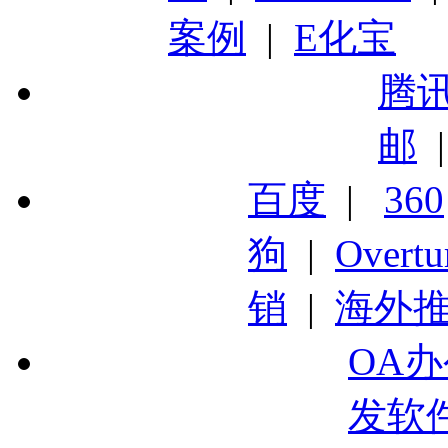
案例
|
E化宝
腾
邮
百度
|
360
狗
|
Overtu
销
|
海外
OA
发软