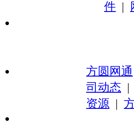
件
|
方圆网通
司动态
资源
|